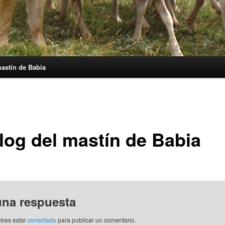
mastín de Babia
blog del mastín de Babia
una respuesta
ebes estar
conectado
para publicar un comentario.