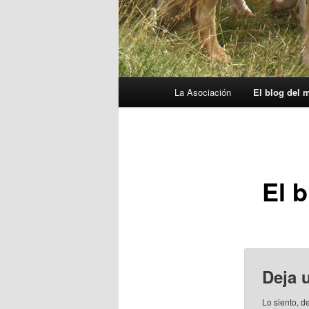
Menú
La Asociación
El blog del 
principal
El 
Deja 
Lo siento, d